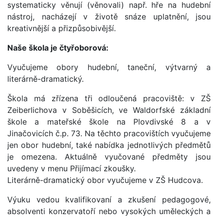
systematicky věnují (věnovali) např. hře na hudební
nástroj, nacházejí v životě snáze uplatnění, jsou
kreativnější a přizpůsobivější.
Naše škola je čtyřoborová:
Vyučujeme obory hudební, taneční, výtvarný a
literárně-dramatický.
Škola má zřízena tři odloučená pracoviště: v ZŠ
Zeiberlichova v Soběšicích, ve Waldorfské základní
škole a mateřské škole na Plovdivské 8 a v
Jinačovicích č.p. 73. Na těchto pracovištích vyučujeme
jen obor hudební, také nabídka jednotlivých předmětů
je omezena. Aktuálně vyučované předměty jsou
uvedeny v menu Přijímací zkoušky.
Literárně-dramatický obor vyučujeme v ZŠ Hudcova.
Výuku vedou kvalifikovaní a zkušení pedagogové,
absolventi konzervatoří nebo vysokých uměleckých a